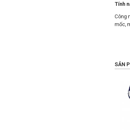
Tính 
Công n
mốc, m
SẢN P