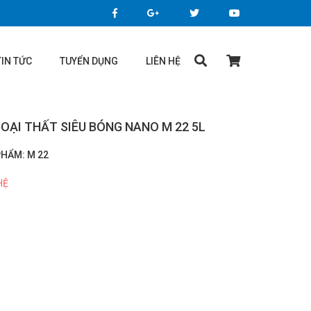
TIN TỨC
TUYỂN DỤNG
LIÊN HỆ
OẠI THẤT SIÊU BÓNG NANO M 22 5L
PHẨM:
M 22
HỆ