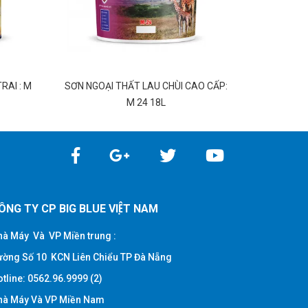
RAI : M
SƠN NGOẠI THẤT LAU CHÙI CAO CẤP:
SƠN NGOẠI
M 24 18L
ÔNG TY CP BIG BLUE VIỆT NAM
à Máy Và VP Miền trung :
ờng Số 10 KCN Liên Chiểu TP Đà Nẵng
tline: 0562.96.9999 (2)
à Máy Và VP Miền Nam