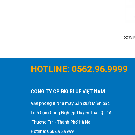
I CAO CẤP:
SƠN NGOẠI THẤT BÓNG NGỌC TRAI : M
SƠN N
23 - 5L
HOTLINE: 0562.96.9999
CÔNG TY CP BIG BLUE VIỆT NAM
Văn phòng & Nhà máy Sản xuất Miền bắc
Lô 5 Cụm Công Nghiệp Duyên Thái QL 1A
Thường Tín - Thành Phố Hà Nội
Hotline
:
0562.96.9999