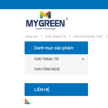
Trang chủ
SƠN TRANG TRÍ
SƠN PHỦ NGOẠI THẤT
Danh mục sản phẩm
SƠN TRANG TRÍ
SƠN LÓT KIỀM NỘI THẤT
SƠN CÔNG NGHỆ
SƠN LÓT KIỀM NGOẠI THẤT
LIÊN HỆ
SƠN PHỦ NỘI THẤT
SƠN PHỦ NGOẠI THẤT