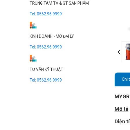
SƠN CHỐNG THẤM
TRUNG TÂM TV & GT SẢN PHẨM
Tel:
0562.96.9999
BỘT BẢ
SƠN TRANG TRÍ
KINH DOANH - MỞ ĐẠI LÝ
Tel:
0562.96.9999
‹
TƯ VẤN KỸ THUẬT
Chi 
Tel:
0562.96.9999
MYGRE
Mô tả
Diện t