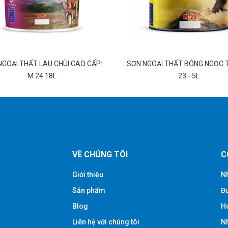
GOẠI THẤT LAU CHÙI CAO CẤP:
SƠN NGOẠI THẤT BÓNG NGỌC T
M 24 18L
23 - 5L
VỀ CHÚNG TÔI
C
Giới thiệu
Nh
Sản phẩm
Đư
Blog
Ho
Liên hệ với chúng tôi
Nh