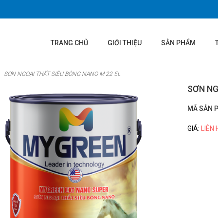
TRANG CHỦ
GIỚI THIỆU
SẢN PHẨM
SƠN NGOẠI THẤT SIÊU BÓNG NANO M 22 5L
SƠN NG
MÃ SẢN 
GIÁ:
LIÊN 