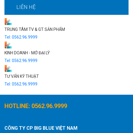
SƠN LÓT KIỀM NGOẠI THẤT
LIÊN HỆ
SƠN PHỦ NỘI THẤT
SƠN PHỦ NGOẠI THẤT
TRUNG TÂM TV & GT SẢN PHẨM
Tel:
0562.96.9999
SƠN CHỐNG THẤM
BỘT BẢ
KINH DOANH - MỞ ĐẠI LÝ
Tel:
0562.96.9999
SƠN TRANG TRÍ
TƯ VẤN KỸ THUẬT
Tel:
0562.96.9999
HOTLINE: 0562.96.9999
CÔNG TY CP BIG BLUE VIỆT NAM