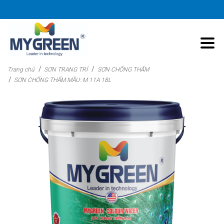
Trang chủ
SƠN TRANG TRÍ
SƠN CHỐNG THẤM
SƠN CHỐNG THẤM MẦU: M 11A 18L