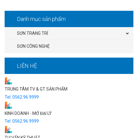
Danh mục sản phẩm
SƠN TRANG TRÍ
SƠN LÓT KIỀM NỘI THẤT
SƠN CÔNG NGHỆ
SƠN LÓT KIỀM NGOẠI THẤT
LIÊN HỆ
SƠN PHỦ NỘI THẤT
SƠN PHỦ NGOẠI THẤT
TRUNG TÂM TV & GT SẢN PHẨM
Tel:
0562.96.9999
SƠN CHỐNG THẤM
BỘT BẢ
KINH DOANH - MỞ ĐẠI LÝ
Tel:
0562.96.9999
SƠN TRANG TRÍ
TƯ VẤN KỸ THUẬT